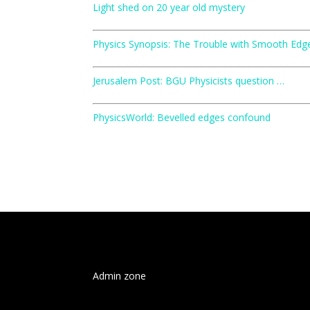
Light shed on 20 year old mystery
Physics Synopsis: The Trouble with Smooth Edg
Jerusalem Post: BGU Physicists question …
PhysicsWorld: Bevelled edges confound
Admin zone